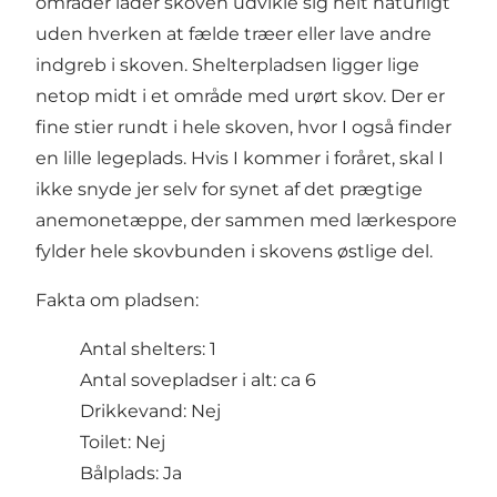
områder lader skoven udvikle sig helt naturligt
uden hverken at fælde træer eller lave andre
indgreb i skoven. Shelterpladsen ligger lige
netop midt i et område med urørt skov. Der er
fine stier rundt i hele skoven, hvor I også finder
en lille legeplads. Hvis I kommer i foråret, skal I
ikke snyde jer selv for synet af det prægtige
anemonetæppe, der sammen med lærkespore
fylder hele skovbunden i skovens østlige del.
Fakta om pladsen:
Antal shelters: 1
Antal sovepladser i alt: ca 6
Drikkevand: Nej
Toilet: Nej
Bålplads: Ja