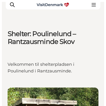
Shelter: Poulinelund –
Inspirasjon
Rantzausminde Skov
Reisemål
Aktiviteter
Overnatting
Velkommen til shelterpladsen i
Planlegg reisen
Poulinelund i Rantzausminde.
Shelters og naturlejrpladser