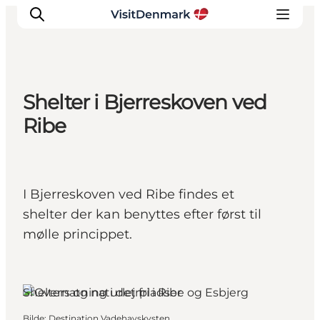
Shelter i Bjerreskoven ved
Inspirasjon
Ribe
Reisemål
Aktiviteter
Overnatting
I Bjerreskoven ved Ribe findes et
Planlegg reisen
shelter der kan benyttes efter først til
mølle princippet.
Shelters og naturlejrpladser
Bilde
:
Destination Vadehavskysten