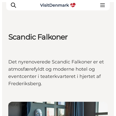
Scandic Falkoner
Inspirasjon
Reisemål
Aktiviteter
Det nyrenoverede Scandic Falkoner er et
Overnatting
atmosfærefyldt og moderne hotel og
Planlegg reisen
eventcenter i teaterkvarteret i hjertet af
Frederiksberg.
Hoteller