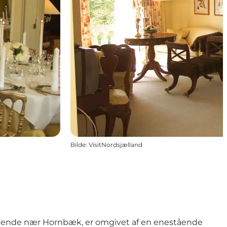
Bilde
:
VisitNordsjælland
iggende nær Hornbæk, er omgivet af en enestående