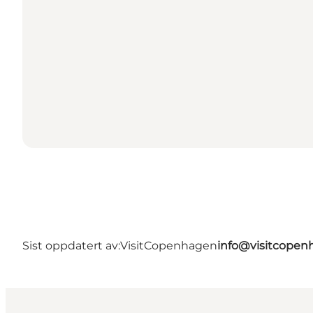
Sist oppdatert av:
VisitCopenhagen
info@visitcope