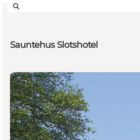
Sauntehus Slotshotel
Inspirasjon
Reisemål
Aktiviteter
Slotte og herregårde
Overnatting
Planlegg reisen