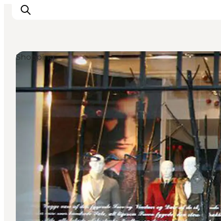
Shopping
Inspirasjon
Reisemål
Aktiviteter
Overnatting
Planlegg reisen