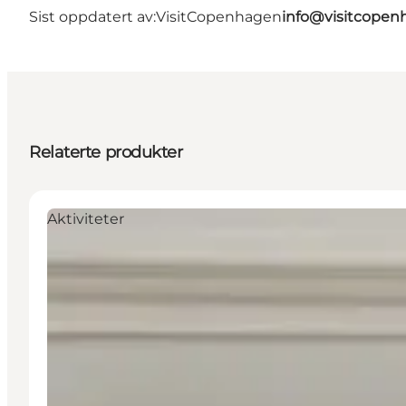
Sist oppdatert av:
VisitCopenhagen
info@visitcope
Relaterte produkter
Aktiviteter