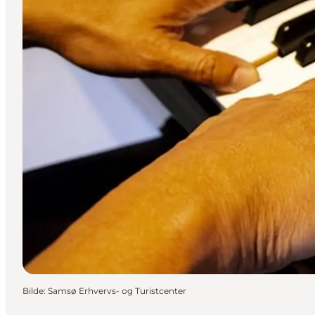
Bilde
:
Samsø Erhvervs- og Turistcenter