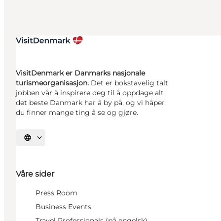
VisitDenmark er Danmarks nasjonale
turismeorganisasjon.
Det er bokstavelig talt
jobben vår å inspirere deg til å oppdage alt
det beste Danmark har å by på, og vi håper
du finner mange ting å se og gjøre.
Velg språk
Våre sider
Press Room
Business Events
Travel Professionals (på engelsk)