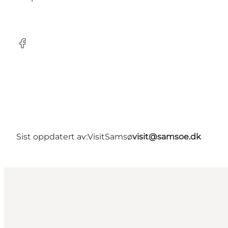
Facebook
Sist oppdatert av:
VisitSamsø
visit@samsoe.dk