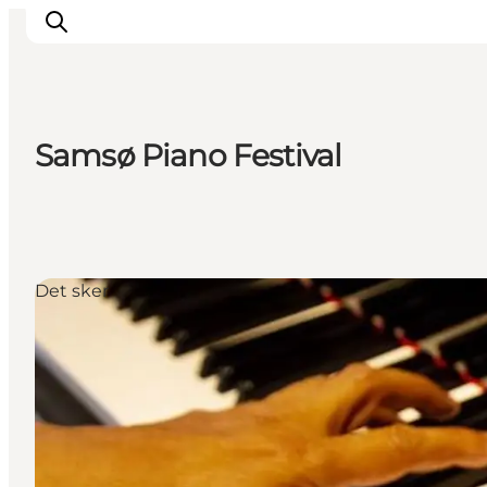
Samsø Piano Festival
Inspirasjon
Reisemål
Aktiviteter
Overnatting
Det sker
Planlegg reisen