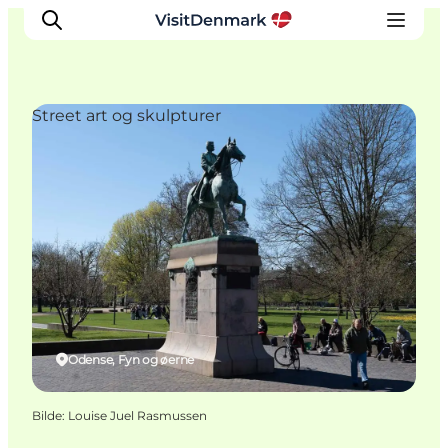
Street art og skulpturer
Inspirasjon
Reisemål
Aktiviteter
Overnatting
Planlegg reisen
Odense, Fyn og øerne
Bilde
:
Louise Juel Rasmussen