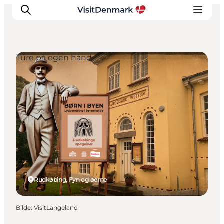
Ture på egen hånd
Inspirasjon
Reisemål
Aktiviteter
Overnatting
Planlegg reisen
Rudkøbing, Fyn og øerne
Bilde
:
VisitLangeland