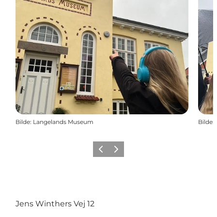
Bilde
:
Langelands Museum
Bilde
:
Forrige
Neste
Jens Winthers Vej 12