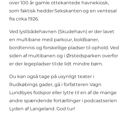
over 100 år gamle ottekantede havnekiosk,
som faktisk hedder
Sekskanten
og en ventesal
fra cirka 1926.
Ved lystbådehavnen (Skudehavn) er der lavet
en
multibane
med parkour, boldbaner,
bordtennis og forskellige pladser til ophold. Ved
siden af multibanen og i Ørstedsparken overfor
er der legepladser til de lidt mindre børn.
Du kan også tage på
usynligt teater
i
Rudkøbings gader, gå i forfatteren
Vagn
Lundbyes fodspor
eller lytte til en af de mange
andre spændende fortællinger i podcastserien
Lyden af Langeland
. God tur!