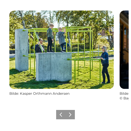
Bilde
:
Kasper Orthmann Andersen
Bilde
:
©
Bag
Forrige
Neste