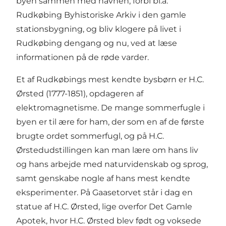
byen sammen med havnen, forbi bl.a.
Rudkøbing Byhistoriske Arkiv
i den gamle
stationsbygning, og bliv klogere på livet i
Rudkøbing dengang og nu, ved at læse
informationen på de røde varder.
Et af Rudkøbings mest kendte bysbørn er
H.C.
Ørsted (1777-1851)
, opdageren af
elektromagnetisme. De mange sommerfugle i
byen er til ære for ham, der som en af de første
brugte ordet sommerfugl, og på
H.C.
Ørstedudstillingen
kan man lære om hans liv
og hans arbejde med naturvidenskab og sprog,
samt genskabe nogle af hans mest kendte
eksperimenter. På
Gaasetorvet
står i dag en
statue af H.C. Ørsted, lige overfor Det Gamle
Apotek, hvor H.C. Ørsted blev født og voksede