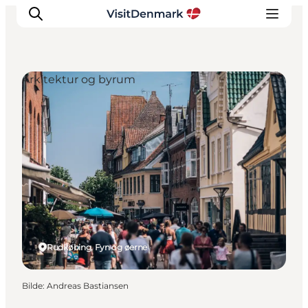
Arkitektur og byrum
Inspirasjon
Reisemål
Aktiviteter
Overnatting
Planlegg reisen
Rudkøbing, Fyn og øerne
Bilde
:
Andreas Bastiansen