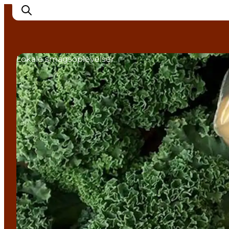
Lokale smagsoplevelser
Inspirasjon
Reisemål
Aktiviteter
Overnatting
Planlegg reisen