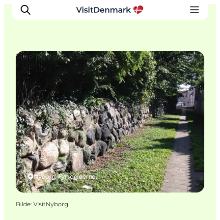
Ture på egen hånd
Inspirasjon
Reisemål
Aktiviteter
Overnatting
Planlegg reisen
Nyborg, Fyn og øerne
Bilde
:
VisitNyborg