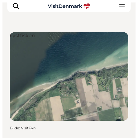
Lystfiskeri
Inspirasjon
Reisemål
Aktiviteter
Overnatting
Planlegg reisen
Bilde
:
VisitFyn