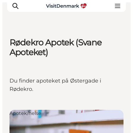
Rødekro Apotek (Svane
Inspirasjon
Apoteket)
Reisemål
Aktiviteter
Overnatting
Du finder apoteket på Østergade i
Planlegg reisen
Rødekro.
Apotek/helse