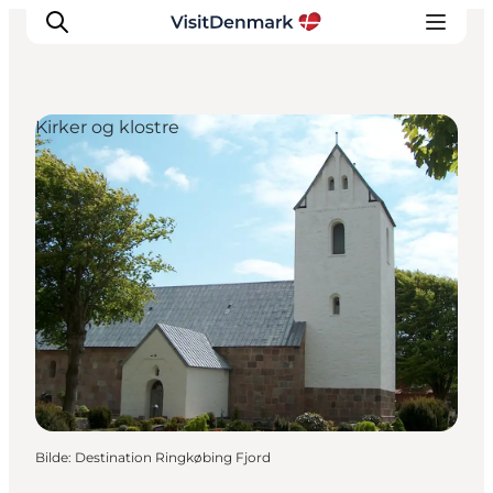
Kirker og klostre
Inspirasjon
Reisemål
Aktiviteter
Overnatting
Planlegg reisen
Bilde
:
Destination Ringkøbing Fjord