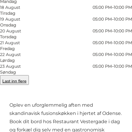
Mandag
samlet 375 kr.
18 August
05:00 PM–10:00 PM
Tirsdag
Ud over at tilbyde enestående madoplevelser
19 August
05:00 PM–10:00 PM
Onsdag
engagerer Restaurant Vestergade sig også i
20 August
05:00 PM–10:00 PM
sociale initiativer. Gennem "Værdsat puljen"
Torsdag
donerer restauranten hvert år fra 2025
21 August
05:00 PM–10:00 PM
Fredag
gastronomiske oplevelser til en værdi af
22 August
05:00 PM–10:00 PM
100.000 kr. til værdigt trængende, såsom
Lørdag
23 August
05:00 PM–10:00 PM
krisecentre, bosteder og sociale caféer.
Søndag
Ansøgninger kan sendes til
Last inn flere
vaerdsat@gmail.com
med emnefeltet
"Værdsat Puljen".
Oplev en uforglemmelig aften med
skandinavisk fusionskøkken i hjertet af Odense.
Book dit bord hos Restaurant Vestergade i dag
og forkæl dig selv med en gastronomisk