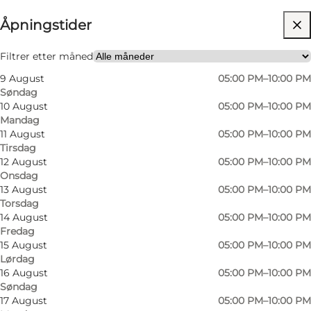
Åpningstider
Besøk nettside
Min partner, Venner
Filtrer etter måned
9 August
05:00 PM–10:00 PM
Søndag
10 August
05:00 PM–10:00 PM
Mandag
11 August
05:00 PM–10:00 PM
Tirsdag
12 August
05:00 PM–10:00 PM
Onsdag
Køkkenet er levende, legende og ligetil, med
13 August
05:00 PM–10:00 PM
Torsdag
ambitionen om at skabe en atmosfære, der
14 August
05:00 PM–10:00 PM
både er sjov og seriøs. Retterne afspejler
Fredag
sæsonens bedste råvarer og præsenteres på en
15 August
05:00 PM–10:00 PM
Lørdag
måde, der overrasker og glæder gæsterne. For
16 August
05:00 PM–10:00 PM
eksempel kan man nyde en 3-retters menu for
Søndag
17 August
05:00 PM–10:00 PM
215 kr., og ønsker man vinmenu til, koster det