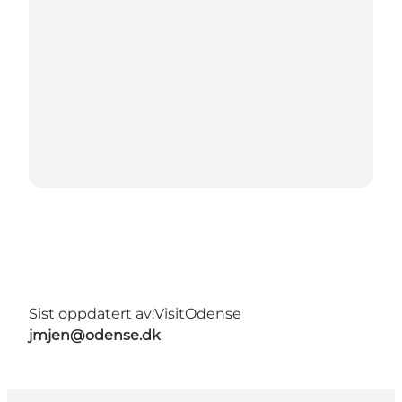
Sist oppdatert av:
VisitOdense
jmjen@odense.dk