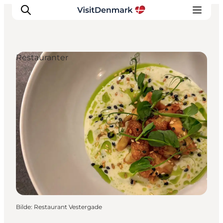
Restauranter
Inspirasjon
Reisemål
Aktiviteter
Overnatting
Planlegg reisen
Bilde
:
Restaurant Vestergade