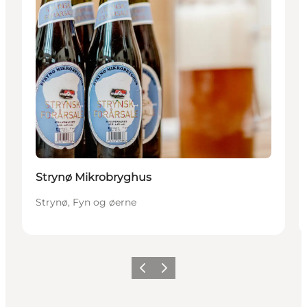
Strynø Mikrobryghus
Strynø, Fyn og øerne
Forrige
Neste