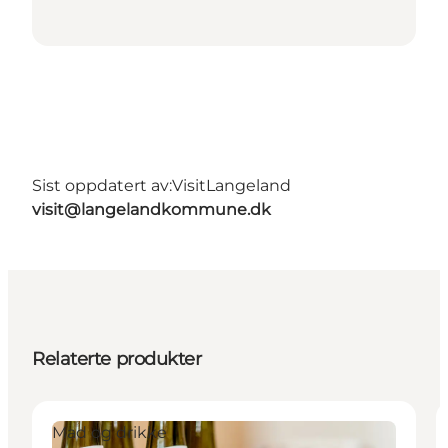
Sist oppdatert av:
VisitLangeland
visit@langelandkommune.dk
Relaterte produkter
Mad og drikke