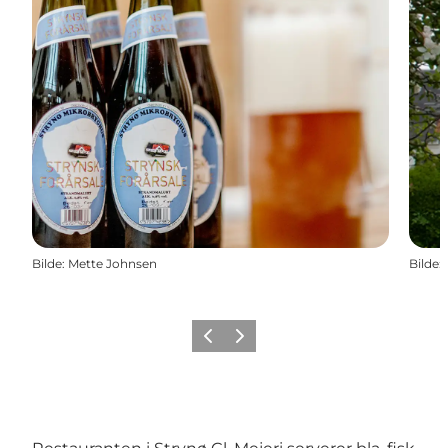
Bilde
:
Mette Johnsen
Bilde
:
Forrige
Neste