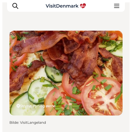
Restauranter
Inspirasjon
Reisemål
Aktiviteter
Overnatting
Planlegg reisen
Strynø, Fyn og øerne
Bilde
:
VisitLangeland