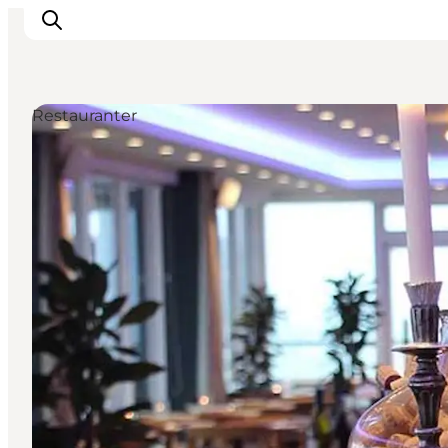
Restauranter
Inspirasjon
Reisemål
Aktiviteter
Overnatting
Planlegg reisen