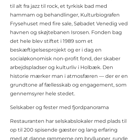
til alt fra jazz til rock, et tyrkisk bad med
hammam og behandlinger, Kulturbiografen
Frysehuset med fire sale, Søbadet Venedig ved
havnen og skøjtebanen Isrosen. Fonden bag
det hele blev stiftet i 1989 som et
beskæftigelsesprojekt og er i dag en
socialøkonomisk non-profit fond, der skaber
arbejdspladser og kulturliv i Holbæk. Den
historie mærker man i atmosfæren — der er en
grundtone af fællesskab og engagement, som
gennemsyrer hele stedet.
Selskaber og fester med fjordpanorama
Restauranten har selskabslokaler med plads til
op til 200 spisende gæster og lang erfaring
med at danne rammerne om bryllupper, runde