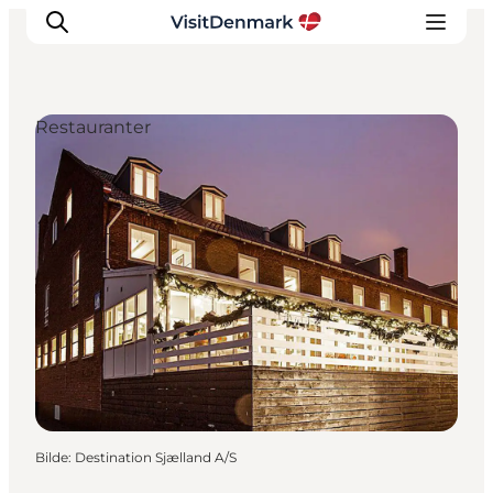
Restauranter
Inspirasjon
Reisemål
Aktiviteter
Overnatting
Planlegg reisen
Bilde
:
Destination Sjælland A/S