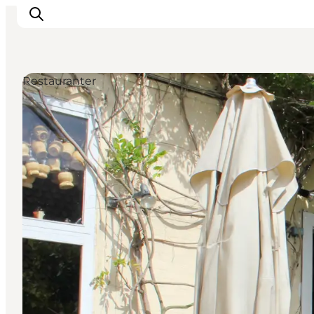
Restauranter
Inspirasjon
Reisemål
Aktiviteter
Overnatting
Planlegg reisen