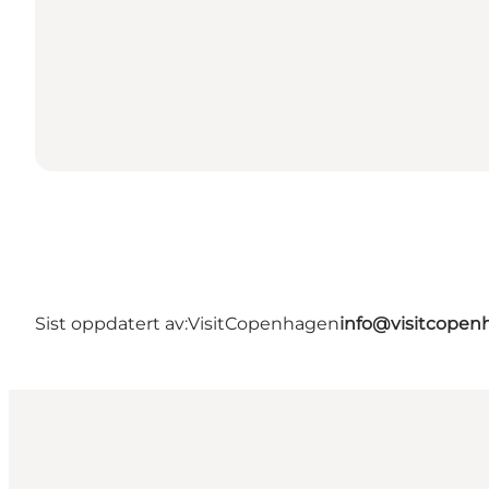
Sist oppdatert av:
VisitCopenhagen
info@visitcope