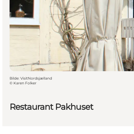
Bilde
:
VisitNordsjælland
©
Karen Folker
Restaurant Pakhuset