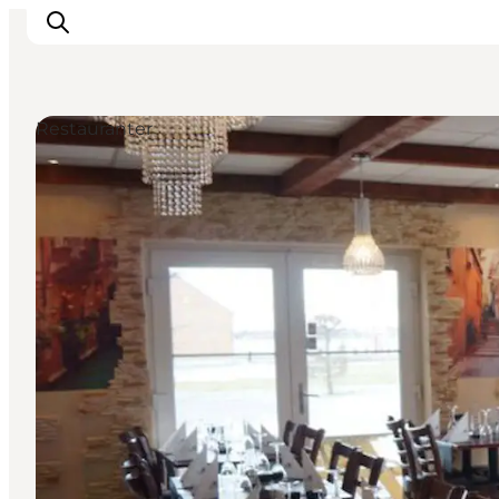
Restauranter
Inspirasjon
Reisemål
Aktiviteter
Overnatting
Planlegg reisen