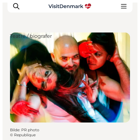
Teatre / biografer
Inspirasjon
Reisemål
Aktiviteter
Overnatting
Planlegg reisen
Bilde
:
PR photo
©
Republique