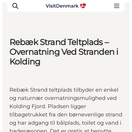
Rebæk Strand Teltplads –
Inspirasjon
Overnatning Ved Stranden i
Reisemål
Kolding
Aktiviteter
Overnatting
Planlegg reisen
Rebæk Strand teltplads tilbyder en enkel
og naturnær overnatningsmulighed ved
Kolding Fjord. Pladsen ligger
tilbagetrukket fra den børnevenlige strand
og har adgang til bålplads, toilet og vand i
badesæsonen. Det er gratis at benytte