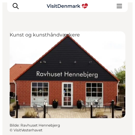
Kunst og kunsthåndværkere
Inspirasjon
Reisemål
Aktiviteter
Overnatting
Planlegg reisen
Bilde
:
Ravhuset Hennebjerg
©
VisitVesterhavet