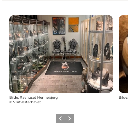
Bilde
:
Ravhuset Hennebjerg
Bilde
:
©
VisitVesterhavet
Forrige
Neste