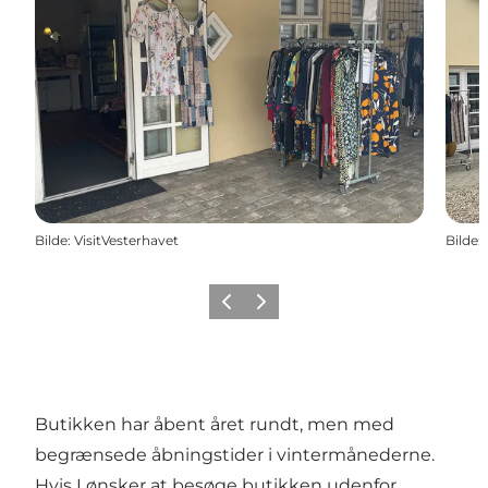
Bilde
:
VisitVesterhavet
Bilde
:
Forrige
Neste
Butikken har åbent året rundt, men med
begrænsede åbningstider i vintermånederne.
Hvis I ønsker at besøge butikken udenfor