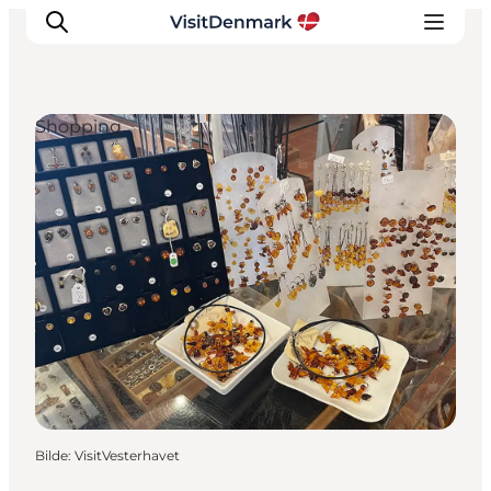
Shopping
Inspirasjon
Reisemål
Aktiviteter
Overnatting
Planlegg reisen
Bilde
:
VisitVesterhavet