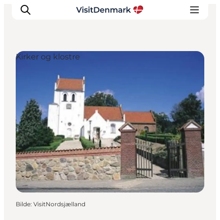
Kirker og klostre
Inspirasjon
Reisemål
Aktiviteter
Overnatting
Planlegg reisen
Bilde
:
VisitNordsjælland