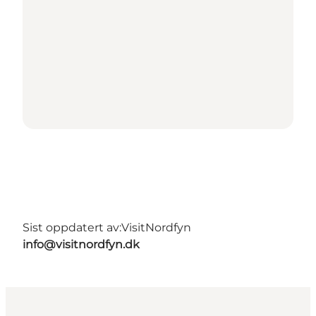
Sist oppdatert av:
VisitNordfyn
info@visitnordfyn.dk