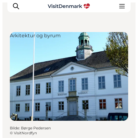
Arkitektur og byrum
Inspirasjon
Reisemål
Aktiviteter
Overnatting
Planlegg reisen
Bilde
:
Børge Pedersen
©
VisitNordfyn