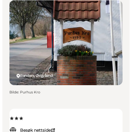
Kroer
Randers, Østjylland
Bilde
:
Purhus Kro
Besøk nettside