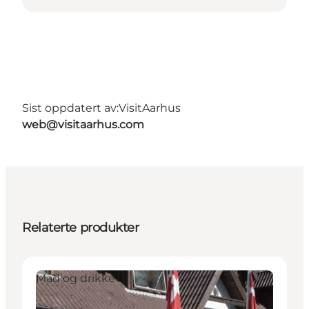
Sist oppdatert av:
VisitAarhus
web@visitaarhus.com
Relaterte produkter
Mad og drikke