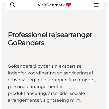
Professionel rejsearrangør
Inspirasjon
GoRanders
Reisemål
Aktiviteter
Overnatting
GoRanders tilbyder sin ekspertise
Planlegg reisen
indenfor koordinering og servicering af
erhvervs- og fritidsgrupper, firmamøder,
personalearrangementer,
produktlancering, årsmøde, sociale
arrangementer, sightseeing m.m.