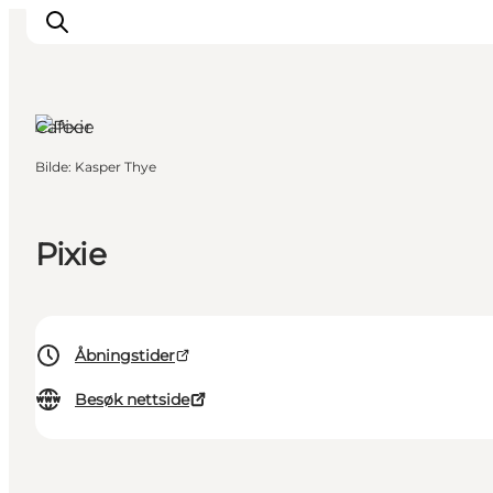
Cafeer
Bilde
:
Kasper Thye
Inspirasjon
Reisemål
Aktiviteter
Pixie
Overnatting
Planlegg reisen
Åbningstider
Besøk nettside