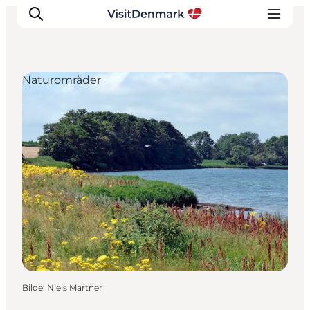
Naturområder
Inspirasjon
Reisemål
Aktiviteter
Overnatting
Planlegg reisen
Bilde
:
Niels Martner