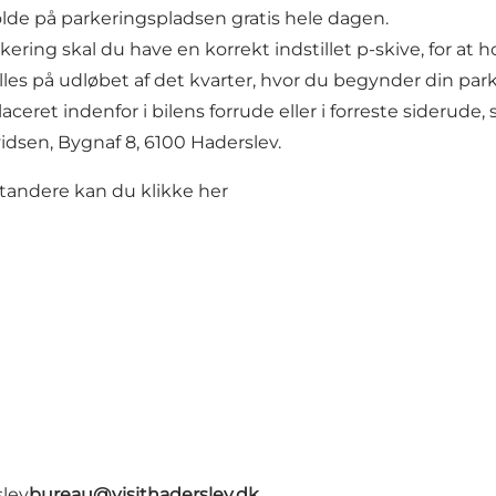
lde på parkeringspladsen gratis hele dagen.
ing skal du have en korrekt indstillet p-skive, for at hold
les på udløbet af det kvarter, hvor du begynder din park
laceret indenfor i bilens forrude eller i forreste siderud
idsen, Bygnaf 8, 6100 Haderslev.
standere kan du klikke
her
slev
bureau@visithaderslev.dk