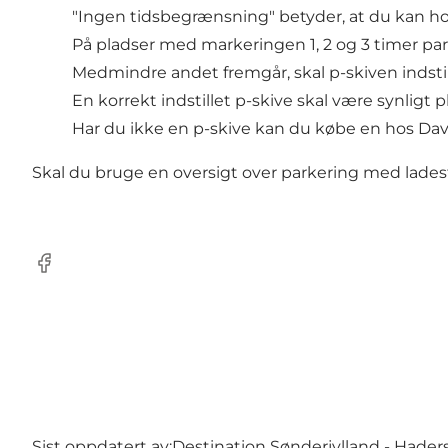
"Ingen tidsbegrænsning" betyder, at du kan ho
På pladser med markeringen 1, 2 og 3 timer parker
Medmindre andet fremgår, skal p-skiven indstil
En korrekt indstillet p-skive skal være synligt p
Har du ikke en p-skive kan du købe en hos Dav
Skal du bruge en oversigt over parkering med lade
Facebook
Sist oppdatert av:
Destination Sønderjylland - Hader