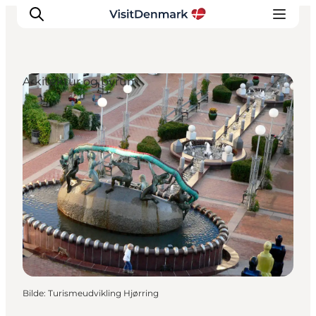
Arkitektur og byrum
Inspirasjon
Reisemål
Aktiviteter
Overnatting
Planlegg reisen
Bilde
:
Turismeudvikling Hjørring