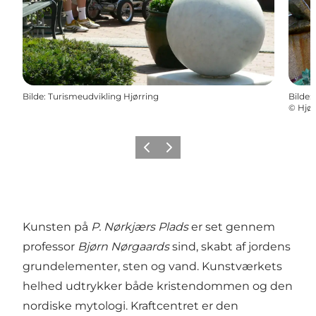
Bilde
:
Turismeudvikling Hjørring
Bilde
:
©
Hjø
Forrige
Neste
Kunsten på
P. Nørkjærs Plads
er set gennem
professor
Bjørn Nørgaards
sind, skabt af jordens
grundelementer, sten og vand. Kunstværkets
helhed udtrykker både kristendommen og den
nordiske mytologi. Kraftcentret er den