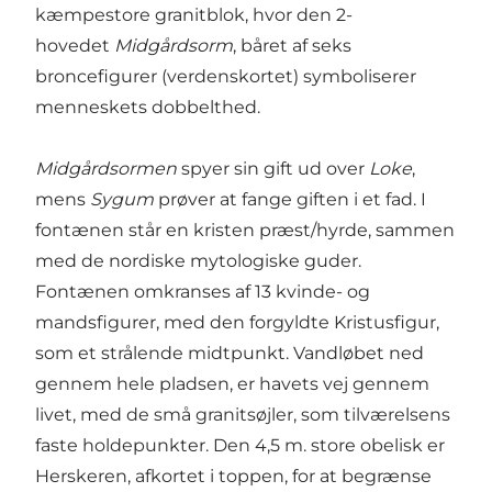
kæmpestore granitblok, hvor den 2-
hovedet
Midgårdsorm
, båret af seks
broncefigurer (verdenskortet) symboliserer
menneskets dobbelthed.
Midgårdsormen
spyer sin gift ud over
Loke
,
mens
Sygum
prøver at fange giften i et fad. I
fontænen står en kristen præst/hyrde, sammen
med de nordiske mytologiske guder.
Fontænen omkranses af 13 kvinde- og
mandsfigurer, med den forgyldte Kristusfigur,
som et strålende midtpunkt. Vandløbet ned
gennem hele pladsen, er havets vej gennem
livet, med de små granitsøjler, som tilværelsens
faste holdepunkter. Den 4,5 m. store obelisk er
Herskeren, afkortet i toppen, for at begrænse