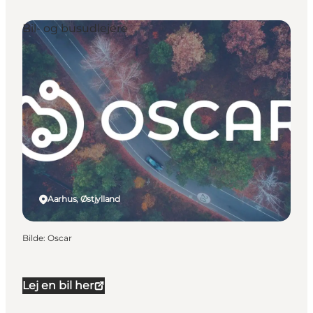
Bil- og busudlejere
Aarhus, Østjylland
Bilde
:
Oscar
Lej en bil her