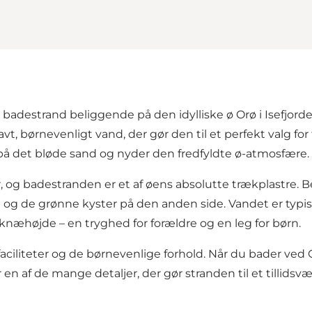
badestrand beliggende på den idylliske ø Orø i Isefjord
vt, børnevenligt vand, der gør den til et perfekt valg f
 på det bløde sand og nyder den fredfyldte ø-atmosfære.
, og badestranden er et af øens absolutte trækplastre. B
d og de grønne kyster på den anden side. Vandet er typi
 knæhøjde – en tryghed for forældre og en leg for børn.
aciliteter og de børnevenlige forhold. Når du bader ved O
r en af de mange detaljer, der gør stranden til et tillid