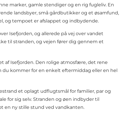
nne marker, gamle stendiger og en rig fugleliv. En
erende landsbyer, små gårdbutikker og et øsamfund,
ykel, og tempoet er afslappet og indbydende.
ver Isefjorden, og allerede på vej over vandet
ke til stranden, og vejen fører dig gennem et
tet af Isefjorden. Den rolige atmosfære, det rene
m du kommer for en enkelt eftermiddag eller en hel
rand et oplagt udflugtsmål for familier, par og
le for sig selv. Stranden og øen indbyder til
lot en ny stille stund ved vandkanten.