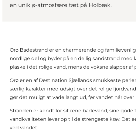
en unik ø-atmosfære tæt på Holbæk.
Orø Badestrand er en charmerende og familievenlig 
nordlige del og byder på en dejlig sandstrand med la
plaske i det rolige vand, mens de voksne slapper af
Orø er en af
Destination Sjælland
s smukkeste perler
særlig karakter med udsigt over det rolige fjordvan
gør det muligt at vade langt ud, før vandet når over
Stranden er kendt for sit rene badevand, sine gode f
vandkvaliteten lever op til de strengeste krav. Det e
ved vandet.