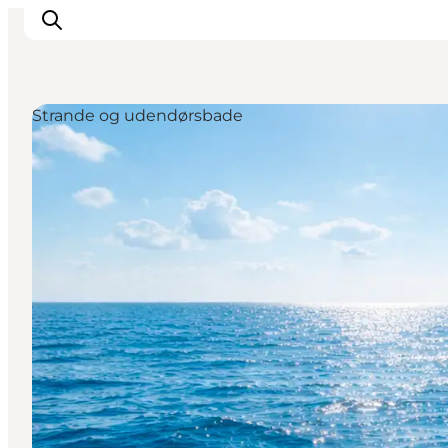
Strande og udendørsbade
Inspirasjon
Reisemål
Aktiviteter
Overnatting
Planlegg reisen