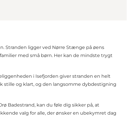
en. Stranden ligger ved Nørre Stænge på øens
or familier med små børn. Her kan de mindste trygt
eliggenheden i Isefjorden giver stranden en helt
sk stille og klart, og den langsomme dybdestigning
rø Badestrand, kan du føle dig sikker på, at
svækkende valg for alle, der ønsker en ubekymret dag