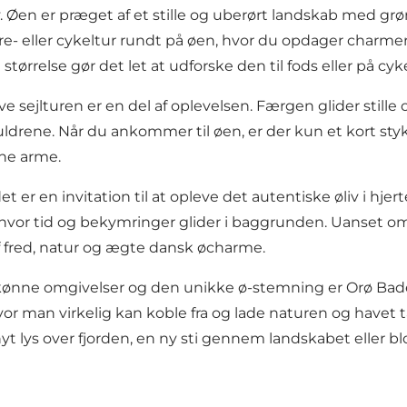
. Øen er præget af et stille og uberørt landskab med grø
e- eller cykeltur rundt på øen, hvor du opdager charm
tørrelse gør det let at udforske den til fods eller på c
sejlturen er en del af oplevelsen. Færgen glider stille o
ldrene. Når du ankommer til øen, er der kun et kort styk
ne arme.
 er en invitation til at opleve det autentiske øliv i hjer
 hvor tid og bekymringer glider i baggrunden. Uanset o
 af fred, natur og ægte dansk øcharme.
ønne omgivelser og den unikke ø-stemning er Orø Badest
vor man virkelig kan koble fra og lade naturen og havet ta
nyt lys over fjorden, en ny sti gennem landskabet eller b