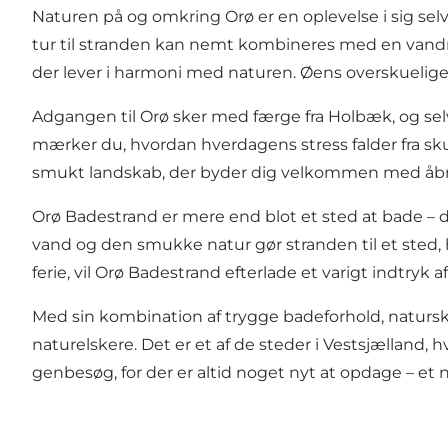
Naturen på og omkring Orø er en oplevelse i sig selv
tur til stranden kan nemt kombineres med en vandr
der lever i harmoni med naturen. Øens overskuelige s
Adgangen til Orø sker med færge fra Holbæk, og selve 
mærker du, hvordan hverdagens stress falder fra sku
smukt landskab, der byder dig velkommen med åb
Orø Badestrand er mere end blot et sted at bade – det
vand og den smukke natur gør stranden til et sted,
ferie, vil Orø Badestrand efterlade et varigt indtryk
Med sin kombination af trygge badeforhold, natursk
naturelskere. Det er et af de steder i Vestsjælland, h
genbesøg, for der er altid noget nyt at opdage – et 