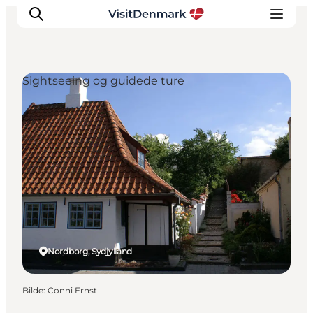
Sightseeing og guidede ture
Inspirasjon
Reisemål
Aktiviteter
Overnatting
Planlegg reisen
Nordborg, Sydjylland
Bilde
:
Conni Ernst