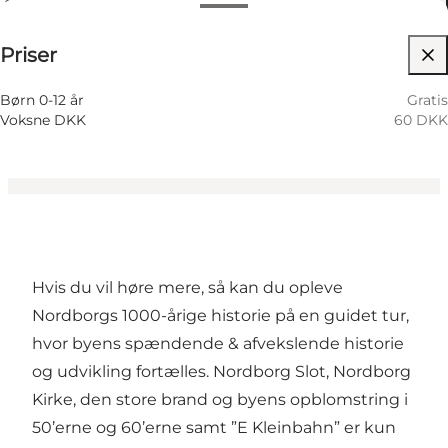
Åpningstider
60 DKK
Priser
Besøk nettside
9 August
01:30 PM–03:30 PM
Søndag
Børn, Venner, Min partner, Mig selv
Børn 0-12 år
Gratis
Voksne DKK
60 DKK
Hvis du vil høre mere, så kan du opleve
Nordborgs 1000-årige historie på en guidet tur,
hvor byens spændende & afvekslende historie
og udvikling fortælles. Nordborg Slot, Nordborg
Kirke, den store brand og byens opblomstring i
50’erne og 60’erne samt ”E Kleinbahn” er kun