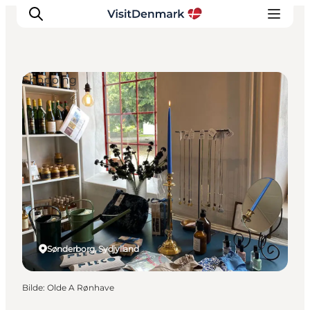
Shopping
Inspirasjon
Reisemål
Aktiviteter
Overnatting
Planlegg reisen
Sønderborg, Sydjylland
Bilde
:
Olde A Rønhave