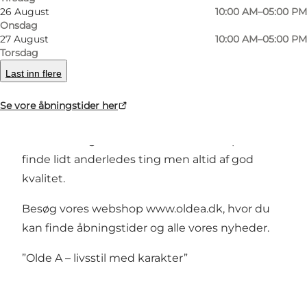
26 August
10:00 AM–05:00 PM
Onsdag
27 August
10:00 AM–05:00 PM
Olde A er en lille hyggelig livsstilsbutik, der
Torsdag
åbnede dørene i en af de gamle
Last inn flere
driftsbygninger på Rønhave i 2013.
Se vore åbningstider her
Der er også rig mulighed for at finde gaver til
både børn og voksne. Vi bestræber os på at
finde lidt anderledes ting men altid af god
kvalitet.
Besøg vores webshop
www.oldea.dk
, hvor du
kan finde åbningstider og alle vores nyheder.
”Olde A – livsstil med karakter”