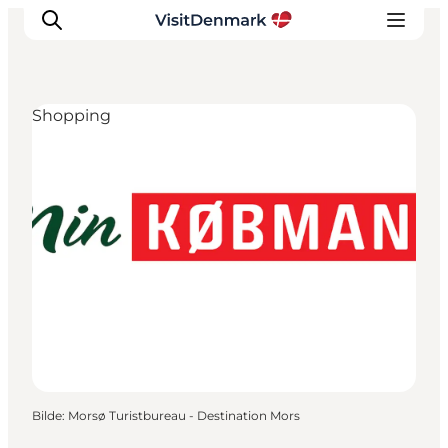
Shopping
Inspirasjon
Reisemål
Aktiviteter
Overnatting
Planlegg reisen
Bilde
:
Morsø Turistbureau - Destination Mors