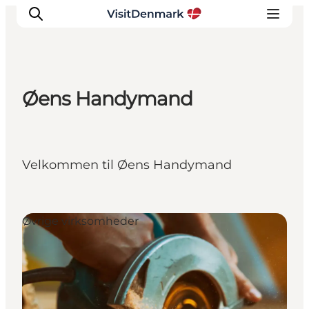
Øens Handymand
Inspirasjon
Reisemål
Aktiviteter
Velkommen til Øens Handymand
Overnatting
Planlegg reisen
Øvrige virksomheder