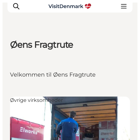
Øens Fragtrute
Inspirasjon
Reisemål
Aktiviteter
Velkommen til Øens Fragtrute
Overnatting
Planlegg reisen
Øvrige virksomheder