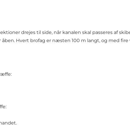
ktioner drejes til side, når kanalen skal passeres af skibe
 åben. Hvert brofag er næsten 100 m langt, og med fire 
ræffe:
fe:
mandet.