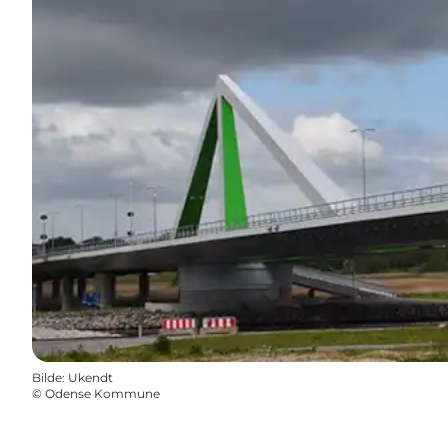
Bilde
:
Ukendt
©
Odense Kommune