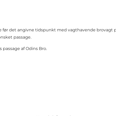
ime før det angivne tidspunkt med vagthavende brovagt på
ønsket passage.
es passage af Odins Bro.