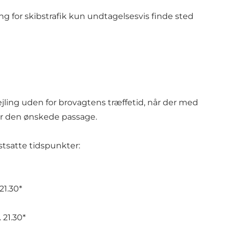
ing for skibstrafik kun undtagelsesvis finde sted
jling uden for brovagtens træffetid, når der med
før den ønskede passage.
tsatte tidspunkter:
 21.30*
l. 21.30*