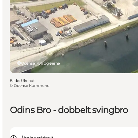
Odense, Fyn og øerne
Bilde
:
Ukendt
©
Odense Kommune
Odins Bro - dobbelt svingbro