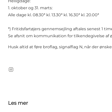
Helligdage:
1. oktober og 31. marts:
Alle dage kl. 08.30* kl. 13.30* kl. 16.30* kl. 20.00*
*) Fritidsfartøjers gennemsejling aftales senest 1 t
Se afsnit om kommunikation for tilkendegivelse af 
Husk altid at føre broflag, signalflag N, når der ønsk
Instagram
Les mer