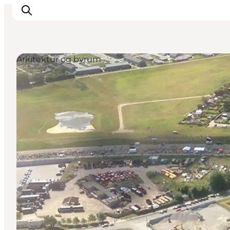
Arkitektur og byrum
Inspirasjon
Reisemål
Aktiviteter
Overnatting
Planlegg reisen