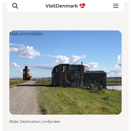
Naturområder
Inspirasjon
Reisemål
Aktiviteter
Overnatting
Planlegg reisen
Bilde
:
Destination Limfjorden