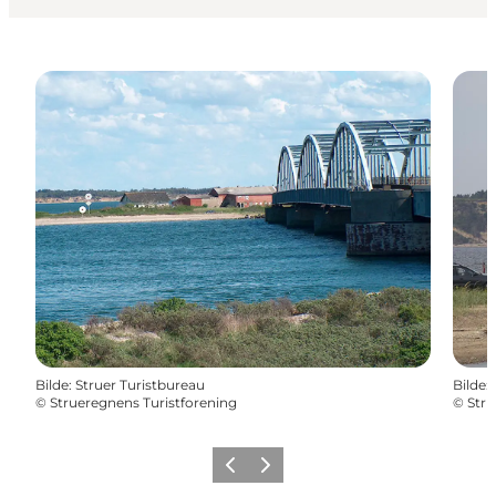
Bilde
:
Struer Turistbureau
Bilde
:
©
Strueregnens Turistforening
©
Stru
Forrige
Neste