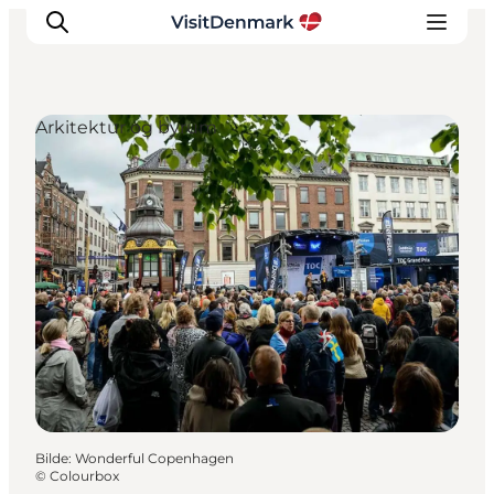
Arkitektur og byrum
Inspirasjon
Reisemål
Aktiviteter
Overnatting
Planlegg reisen
Bilde
:
Wonderful Copenhagen
©
Colourbox