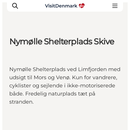
Nymølle Shelterplads Skive
Inspirasjon
Reisemål
Aktiviteter
Nymølle Shelterplads ved Limfjorden med
Overnatting
udsigt til Mors og Venø. Kun for vandrere,
Planlegg reisen
cyklister og sejlende i ikke-motoriserede
både. Fredelig naturplads tæt på
stranden.