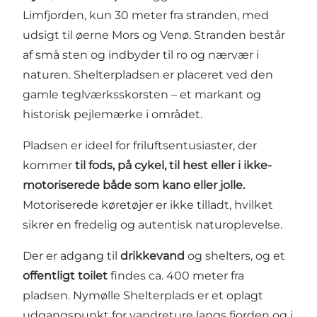
Limfjorden, kun 30 meter fra stranden, med
udsigt til øerne Mors og Venø. Stranden består
af små sten og indbyder til ro og nærvær i
naturen. Shelterpladsen er placeret ved den
gamle teglværksskorsten – et markant og
historisk pejlemærke i området.
Pladsen er ideel for friluftsentusiaster, der
kommer
til fods, på cykel, til hest eller i ikke-
motoriserede både som kano eller jolle.
Motoriserede køretøjer er ikke tilladt, hvilket
sikrer en fredelig og autentisk naturoplevelse.
Der er adgang til
drikkevand
og shelters, og et
offentligt toilet
findes ca. 400 meter fra
pladsen. Nymølle Shelterplads er et oplagt
udgangspunkt for vandreture langs fjorden og i