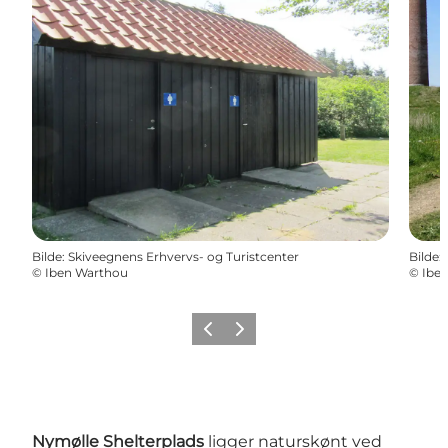
Bilde
:
Skiveegnens Erhvervs- og Turistcenter
Bilde
:
©
Iben Warthou
©
Ibe
Forrige
Neste
Nymølle Shelterplads
ligger naturskønt ved