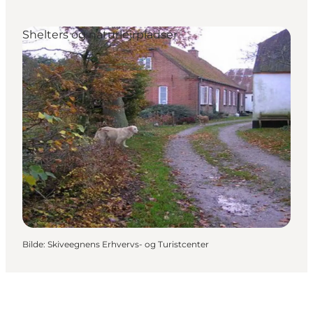
Shelters og naturlejrpladser
Bilde
:
Skiveegnens Erhvervs- og Turistcenter