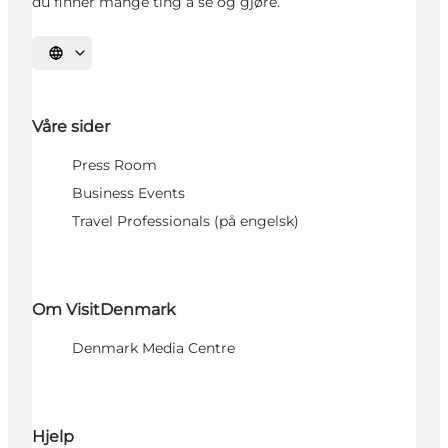
du finner mange ting å se og gjøre.
Velg språk
Våre sider
Press Room
Business Events
Travel Professionals (på engelsk)
Om VisitDenmark
Denmark Media Centre
Hjelp