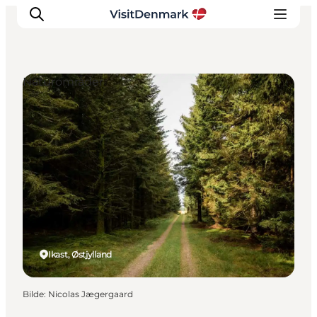
Naturområder
Inspirasjon
Reisemål
Aktiviteter
Overnatting
Planlegg reisen
Ikast, Østjylland
Bilde
:
Nicolas Jægergaard