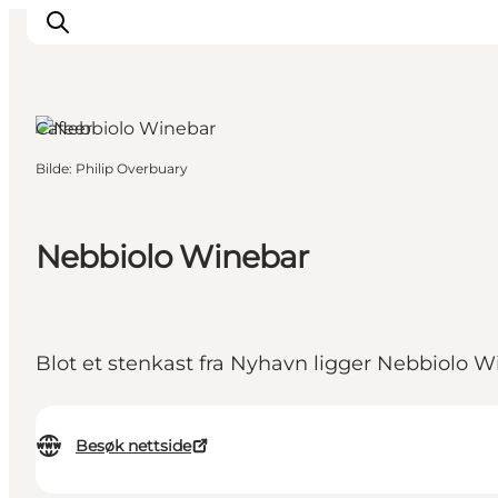
Cafeer
Bilde
:
Philip Overbuary
Inspirasjon
Reisemål
Aktiviteter
Nebbiolo Winebar
Overnatting
Planlegg reisen
Blot et stenkast fra Nyhavn ligger Nebbiolo W
Besøk nettside