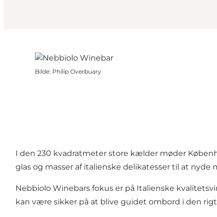
Bilde
:
Philip Overbuary
I den 230 kvadratmeter store kælder møder København
glas og masser af italienske delikatesser til at ny
Nebbiolo Winebars fokus er på Italienske kvalitetsvin
kan være sikker på at blive guidet ombord i den rig