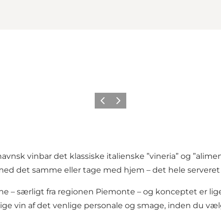
Forrige
Neste
sk vinbar det klassiske italienske ”vineria” og ”aliment
de med det samme eller tage med hjem – det hele servere
e – særligt fra regionen Piemonte – og konceptet er lige ti
tige vin af det venlige personale og smage, inden du væl