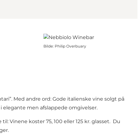
Bilde
:
Philip Overbuary
ari”. Med andre ord: Gode italienske vine solgt på
t i elegante men afslappede omgivelser.
l: Vinene koster 75, 100 eller 125 kr. glasset. Du
ger.