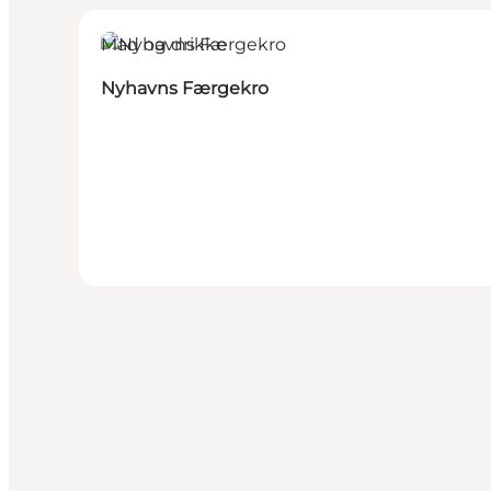
Mad og drikke
Nyhavns Færgekro