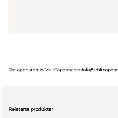
Sist oppdatert av:
VisitCopenhagen
info@visitcope
Relaterte produkter