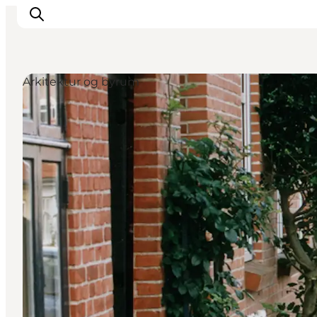
Arkitektur og byrum
Inspirasjon
Reisemål
Aktiviteter
Overnatting
Planlegg reisen