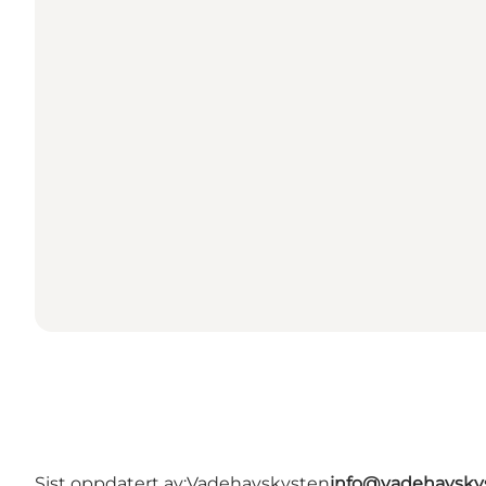
Sist oppdatert av:
Vadehavskysten
info@vadehavsky