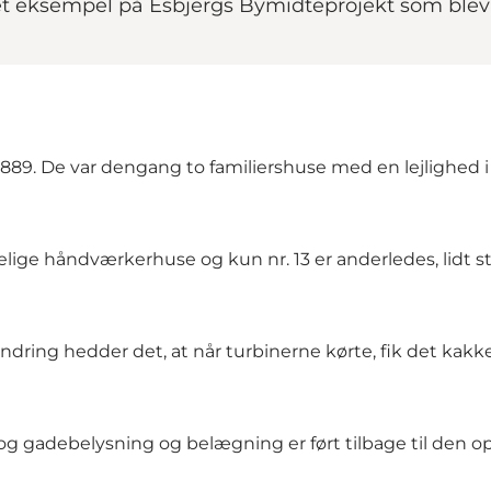
 eksempel på Esbjergs Bymidteprojekt som blev 
 1889. De var dengang to familiershuse med en lejlighed i
ige håndværkerhuse og kun nr. 13 er anderledes, lidt st
erindring hedder det, at når turbinerne kørte, fik det kak
 gadebelysning og belægning er ført tilbage til den opri