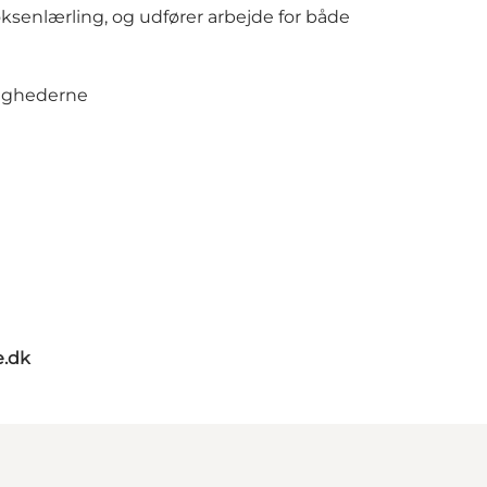
enlærling, og udfører arbejde for både
lighederne
e.dk