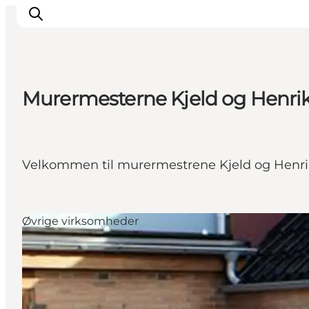
Murermesterne Kjeld og Henri
Inspirasjon
Reisemål
Aktiviteter
Velkommen til murermestrene Kjeld og Henri
Overnatting
Planlegg reisen
Øvrige virksomheder