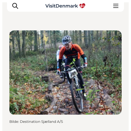
Naturfitness
Inspirasjon
Reisemål
Aktiviteter
Overnatting
Planlegg reisen
Bilde
:
Destination Sjælland A/S