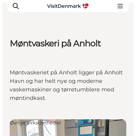
Møntvaskeri på Anholt
Inspirasjon
Reisemål
Aktiviteter
Møntvaskeriet på Anholt ligger på Anholt
Overnatting
Havn og har helt nye og moderne
Planlegg reisen
vaskemaskiner og tørretumblere med
møntindkast.
Øvrige virksomheder