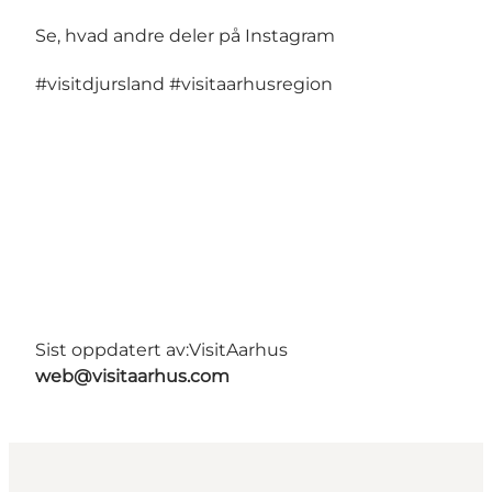
Se, hvad andre deler på Instagram
#visitdjursland
#visitaarhusregion
Sist oppdatert av:
VisitAarhus
web@visitaarhus.com